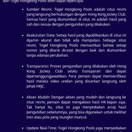
dari Togel Hongkong Pools lebih dapat dipercaya:
Sumber Resmi: Togel Hongkong Pools adalah situs resmi
yang langsung berhubungan dengan Hong Kong Jockey Club.
Semua hasil yang diumumkan di situs ini adalah hasil yang
sah dan sesuai dengan pengundian yang dilakukan.
Keakuratan Data: Setiap hasil yang dipublikasikan di situs ini
dijamin akurat dan tidak ada manipulasi. Sebagai situs
resmi, Togel Hongkong Pools memastikan bahwa setiap
nomor yang ditarik dicatat dengan baik dan diumumkan
tanpa adanya perubahan.
Transparansi: Proses pengundian yang dilakukan oleh Hong
Kong Jockey Club selalu transparan dan dapat
dipertanggungjawabkan. Para pemain dapat memverifikasi
hasil melalui video undian yang disiarkan langsung oleh
pihak HKJC.
Akses Mudah: Dengan akses yang mudah dan langsung ke
situs resmi, pemain dapat mengakses hasil HK kapan saja.
Tak hanya itu, situs ini juga menyediakan arsip hasil
pengundian sebelumnya, yang bisa digunakan untuk melihat
tren atau pola yang mungkin muncul.
Update Real-Time: Togel Hongkong Pools juga menyediakan