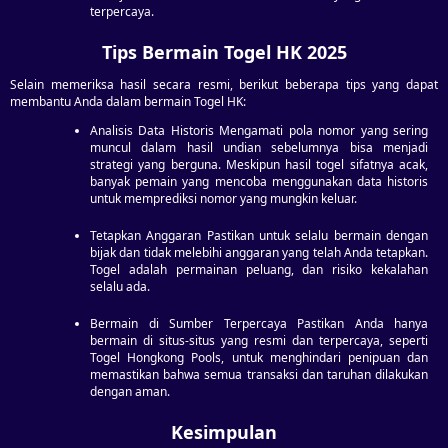
terpercaya.
Tips Bermain Togel HK 2025
Selain memeriksa hasil secara resmi, berikut beberapa tips yang dapat
membantu Anda dalam bermain Togel HK:
Analisis Data Historis Mengamati pola nomor yang sering
muncul dalam hasil undian sebelumnya bisa menjadi
strategi yang berguna. Meskipun hasil togel sifatnya acak,
banyak pemain yang mencoba menggunakan data historis
untuk memprediksi nomor yang mungkin keluar.
Tetapkan Anggaran Pastikan untuk selalu bermain dengan
bijak dan tidak melebihi anggaran yang telah Anda tetapkan.
Togel adalah permainan peluang, dan risiko kekalahan
selalu ada.
Bermain di Sumber Terpercaya Pastikan Anda hanya
bermain di situs-situs yang resmi dan terpercaya, seperti
Togel Hongkong Pools, untuk menghindari penipuan dan
memastikan bahwa semua transaksi dan taruhan dilakukan
dengan aman.
Kesimpulan