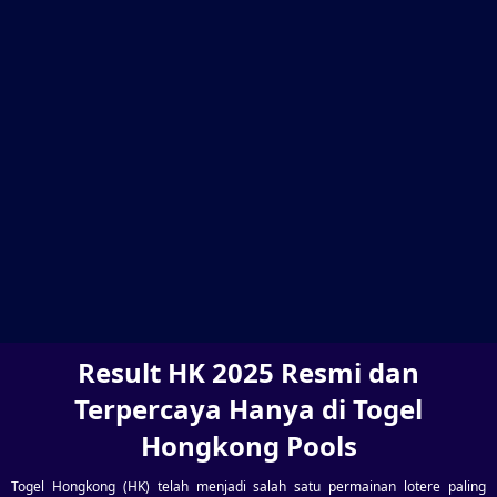
Result HK 2025 Resmi dan
Terpercaya Hanya di Togel
Hongkong Pools
Togel Hongkong (HK) telah menjadi salah satu permainan lotere paling