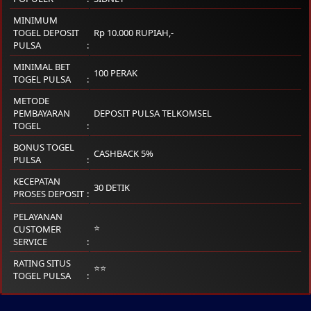
MINIMUM
TOGEL DEPOSIT
Rp 10.000 RUPIAH,-
PULSA
MINIMAL BET
100 PERAK
TOGEL PULSA
METODE
PEMBAYARAN
DEPOSIT PULSA TELKOMSEL
TOGEL
BONUS TOGEL
CASHBACK 5%
PULSA
KECEPATAN
30 DETIK
PROSES DEPOSIT
PELAYANAN
⭐
CUSTOMER
SERVICE
RATING SITUS
⭐⭐
TOGEL PULSA